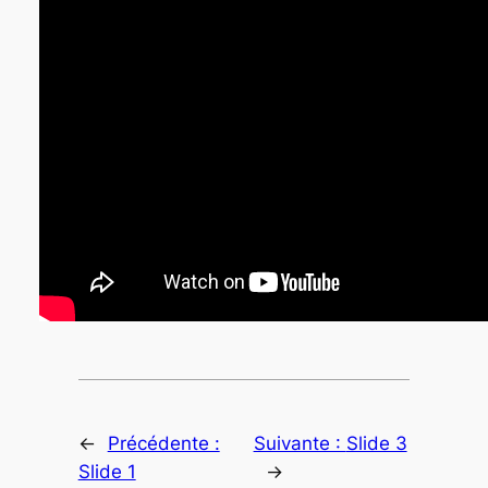
←
Précédente :
Suivante :
Slide 3
Slide 1
→