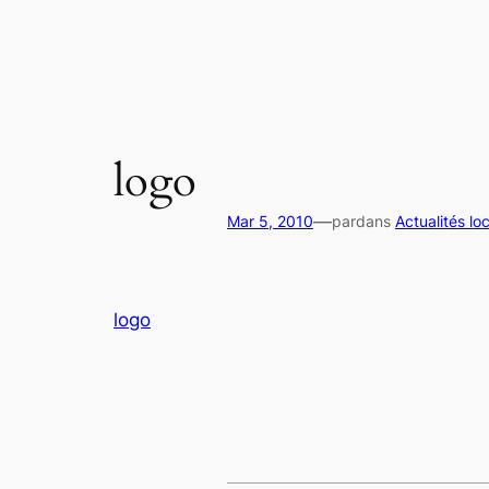
Aller
au
contenu
logo
—
Mar 5, 2010
par
dans
Actualités lo
logo