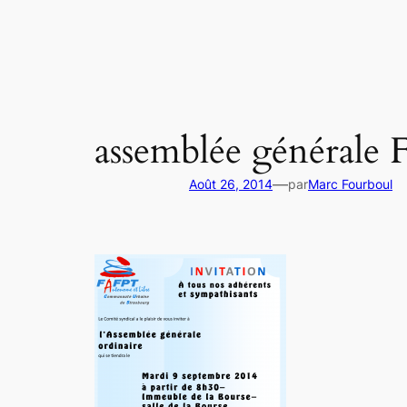
Aller
au
contenu
assemblée générale
—
Août 26, 2014
par
Marc Fourboul