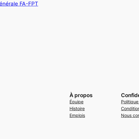
énérale FA-FPT
À propos
Confide
Équipe
Politique
Histoire
Conditio
Emplois
Nous con